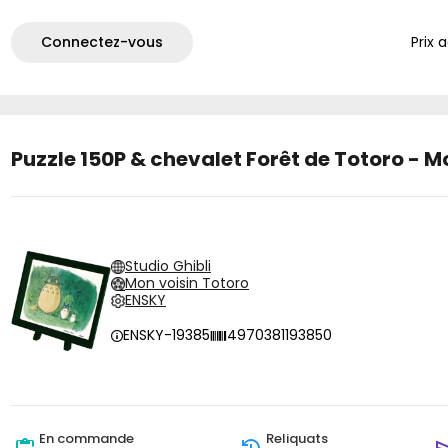
Connectez-vous
Prix 
Puzzle 150P & chevalet Forêt de Totoro - M
Studio Ghibli
Mon voisin Totoro
ENSKY
ENSKY-19385
4970381193850
En commande
Reliquats