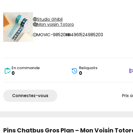
Studio Ghibli
Mon voisin Totoro
MOVIC-98520
4961524985203
En commande
Reliquats
0
0
Connectez-vous
Prix 
Pins Chatbus Gros Plan – Mon Voisin Totor