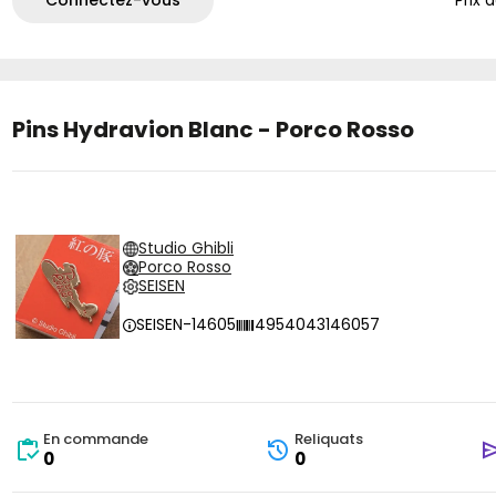
Connectez-vous
Prix 
Pins Hydravion Blanc - Porco Rosso
Studio Ghibli
Porco Rosso
SEISEN
SEISEN-14605
4954043146057
En commande
Reliquats
0
0