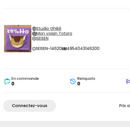
Studio Ghibli
Mon voisin Totoro
SEISEN
SEISEN-14620
4954043146200
En commande
Reliquats
0
0
Connectez-vous
Prix 