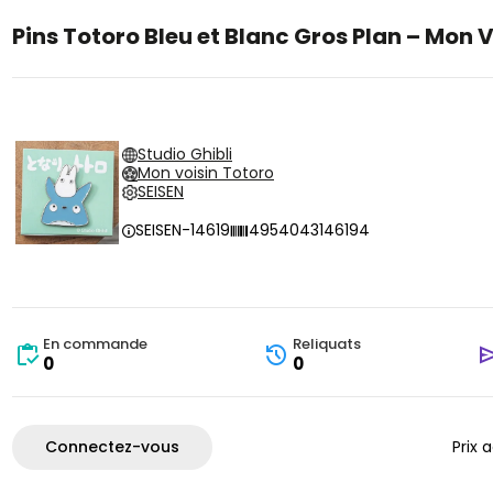
Pins Totoro Bleu et Blanc Gros Plan – Mon 
Studio Ghibli
Mon voisin Totoro
SEISEN
SEISEN-14619
4954043146194
En commande
Reliquats
0
0
Connectez-vous
Prix 