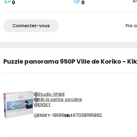
0
0
Connectez-vous
Prix 
Puzzle panorama 950P Ville de Koriko - Kiki
Studio Ghibli
Kiki la petite sorcière
ENSKY
ENSKY-19589
4970381195892