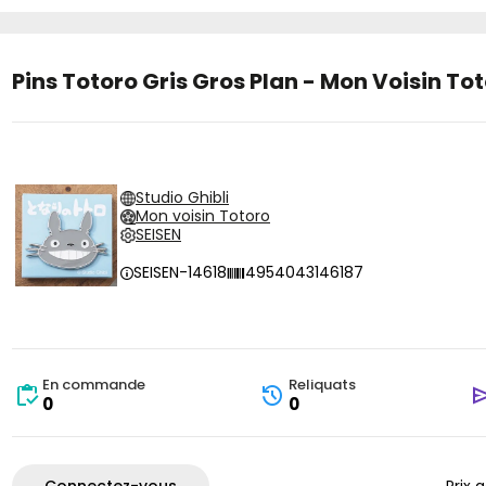
Pins Totoro Gris Gros Plan - Mon Voisin To
Studio Ghibli
Mon voisin Totoro
SEISEN
SEISEN-14618
4954043146187
En commande
Reliquats
0
0