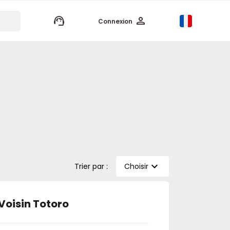
keyboard_arrow_up
Connexion
expand_more
Choisir
Trier par :
Voisin Totoro