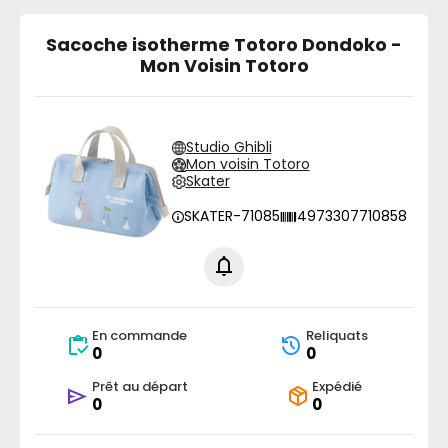
Sacoche isotherme Totoro Dondoko -
Mon Voisin Totoro
Studio Ghibli
Mon voisin Totoro
Skater
SKATER-71085
4973307710858
En commande
Reliquats
0
0
Prêt au départ
Expédié
0
0