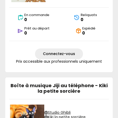
En commande
Reliquats
0
0
Prêt au départ
Expédié
0
0
Connectez-vous
Prix accessible aux professionnels uniquement
Boîte à musique Jiji au téléphone - Kiki
la petite sorcière
Studio Ghibli
Kiki la petite sorcière