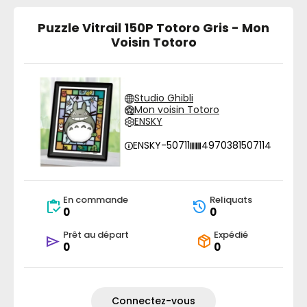
Puzzle Vitrail 150P Totoro Gris - Mon
Voisin Totoro
Studio Ghibli
Mon voisin Totoro
ENSKY
ENSKY-50711
4970381507114
En commande
Reliquats
0
0
Prêt au départ
Expédié
0
0
Connectez-vous