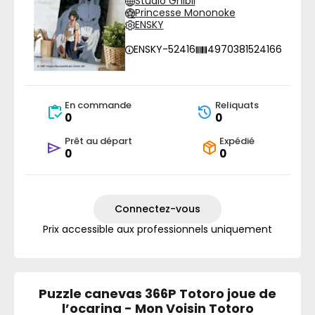
Studio Ghibli
Princesse Mononoke
ENSKY
ENSKY-52416
4970381524166
En commande
Reliquats
0
0
Prêt au départ
Expédié
0
0
Connectez-vous
Prix accessible aux professionnels uniquement
Puzzle canevas 366P Totoro joue de
l’ocarina - Mon Voisin Totoro