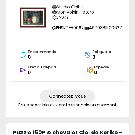
Studio Ghibli
Mon voisin Totoro
ENSKY
ENSKY-50062
4970381500627
En commande
Reliquats
0
0
Prêt au départ
Expédié
0
0
Connectez-vous
Prix accessible aux professionnels uniquement
Puzzle 150P & chevalet Ciel de Koriko -