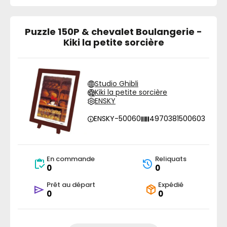
Puzzle 150P & chevalet Boulangerie -
Kiki la petite sorcière
Studio Ghibli
Kiki la petite sorcière
ENSKY
ENSKY-50060
4970381500603
En commande
Reliquats
0
0
Prêt au départ
Expédié
0
0