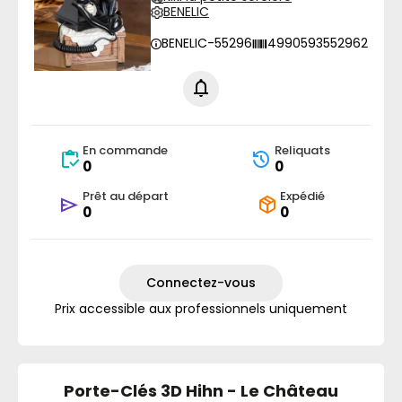
BENELIC
BENELIC-55296
4990593552962
En commande
Reliquats
0
0
Prêt au départ
Expédié
0
0
Connectez-vous
Prix accessible aux professionnels uniquement
Porte-Clés 3D Hihn - Le Château