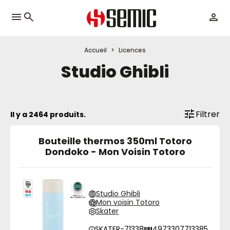
menu
Accueil
Licences
Studio Ghibli
Filtrer
Il y a 2464 produits.
Bouteille thermos 350ml Totoro
Dondoko - Mon Voisin Totoro
Studio Ghibli
Mon voisin Totoro
Skater
SKATER-71338
4973307713385