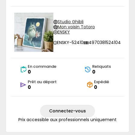
Studio Ghibli
Mon voisin Totoro
ENSKY
ENSKY-52410
4970381524104
En commande
Reliquats
0
0
Prêt au départ
Expédié
0
0
Connectez-vous
Prix accessible aux professionnels uniquement