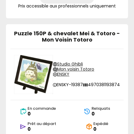
Prix accessible aux professionnels uniquement
Puzzle 150P & chevalet Mei & Totoro -
Mon Voisin Totoro
Studio Ghibli
Mon voisin Totoro
ENSKY
ENSKY-19387
4970381193874
En commande
Reliquats
0
0
Prêt au départ
Expédié
0
0