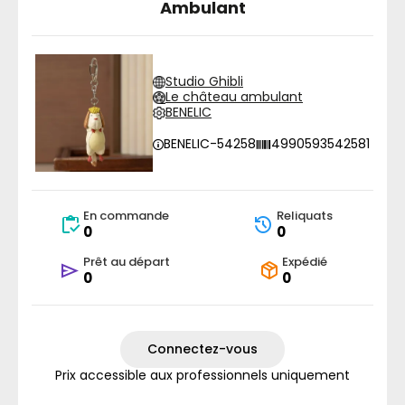
Ambulant
Studio Ghibli
Le château ambulant
BENELIC
BENELIC-54258
4990593542581
En commande
Reliquats
0
0
Prêt au départ
Expédié
0
0
Connectez-vous
Prix accessible aux professionnels uniquement