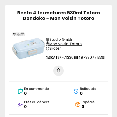
Bento 4 fermetures 530ml Totoro
Dondoko - Mon Voisin Totoro
Studio Ghibli
Mon voisin Totoro
Skater
SKATER-71336
4973307713361
En commande
Reliquats
0
0
Prêt au départ
Expédié
0
0