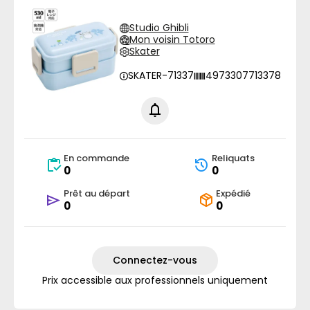
Studio Ghibli
Mon voisin Totoro
Skater
SKATER-71337
4973307713378
En commande
Reliquats
0
0
Prêt au départ
Expédié
0
0
Connectez-vous
Prix accessible aux professionnels uniquement