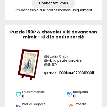
Connectez-vous
Prix accessible aux professionnels uniquement
Puzzle 150P & chevalet Kiki devant son
miroir - Kiki la petite sorciè
Studio Ghibli
Kiki la petite sorcière
ENSKY
ENSKY-19391
4970381193911
En commande
Reliquats
0
0
Prêt au départ
Expédié