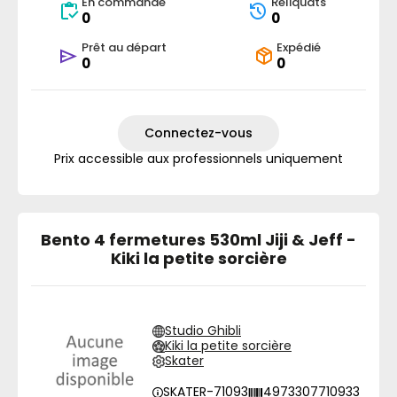
En commande
Reliquats
0
0
Prêt au départ
Expédié
0
0
Connectez-vous
Prix accessible aux professionnels uniquement
Bento 4 fermetures 530ml Jiji & Jeff -
Kiki la petite sorcière
Studio Ghibli
Kiki la petite sorcière
Skater
SKATER-71093
4973307710933