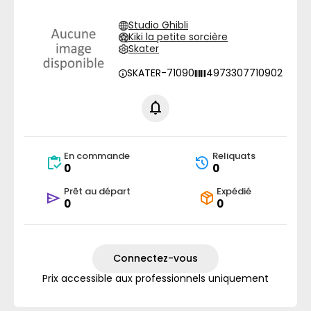
Studio Ghibli
Kiki la petite sorcière
Skater
SKATER-71090
4973307710902
En commande
Reliquats
0
0
Prêt au départ
Expédié
0
0
Connectez-vous
Prix accessible aux professionnels uniquement