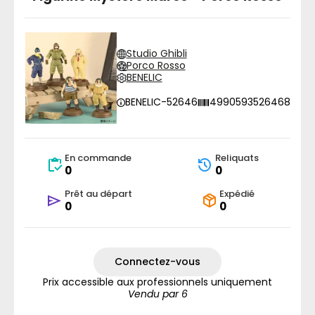
Studio Ghibli
Porco Rosso
BENELIC
BENELIC-52646
4990593526468
En commande
Reliquats
0
0
Prêt au départ
Expédié
0
0
Connectez-vous
Prix accessible aux professionnels uniquement
Vendu par 6