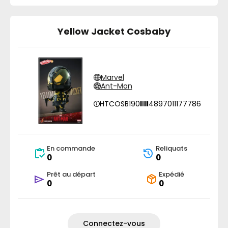
Yellow Jacket Cosbaby
Marvel
Ant-Man
HTCOSB190
4897011177786
En commande
Reliquats
0
0
Prêt au départ
Expédié
0
0
Connectez-vous