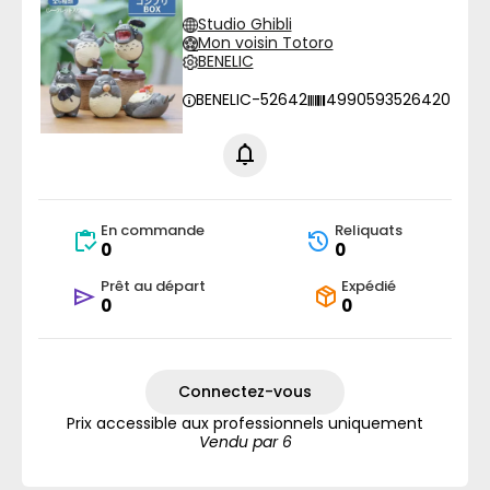
Studio Ghibli
Mon voisin Totoro
BENELIC
BENELIC-52642
4990593526420
En commande
Reliquats
0
0
Prêt au départ
Expédié
0
0
Connectez-vous
Prix accessible aux professionnels uniquement
Vendu par 6