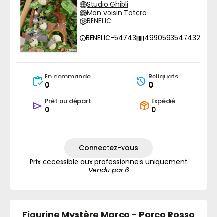
Studio Ghibli
Mon voisin Totoro
BENELIC
BENELIC-54743
4990593547432
En commande
Reliquats
0
0
Prêt au départ
Expédié
0
0
Connectez-vous
Prix accessible aux professionnels uniquement
Vendu par 6
Figurine Mystère Marco - Porco Rosso