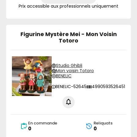
Prix accessible aux professionnels uniquement
Figurine Mystère Mei - Mon Voisin
Totoro
Studio Ghibli
Mon voisin Totoro
BENELIC
BENELIC-52645
4990593526451
En commande
Reliquats
0
0