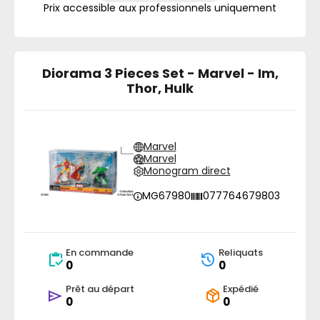
Prix accessible aux professionnels uniquement
Diorama 3 Pieces Set - Marvel - Im,
Thor, Hulk
Marvel
Marvel
Monogram direct
MG67980
077764679803
En commande
Reliquats
0
0
Prêt au départ
Expédié
0
0