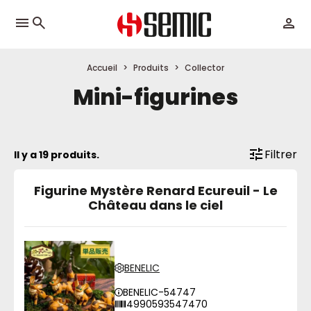
menu
Accueil
Produits
Collector
Mini-figurines
Filtrer
Il y a 19 produits.
Figurine Mystère Renard Ecureuil - Le
Château dans le ciel
BENELIC
BENELIC-54747
4990593547470