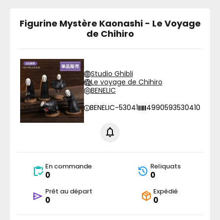
Figurine Mystère Kaonashi - Le Voyage
de Chihiro
Studio Ghibli
Le voyage de Chihiro
BENELIC
BENELIC-53041
4990593530410
En commande
Reliquats
0
0
Prêt au départ
Expédié
0
0