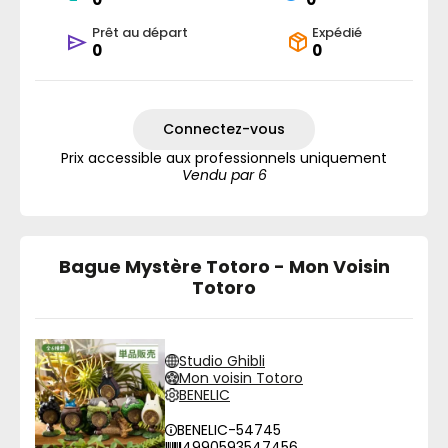
Prêt au départ
Expédié
0
0
Connectez-vous
Prix accessible aux professionnels uniquement
Vendu par 6
Bague Mystère Totoro - Mon Voisin
Totoro
Studio Ghibli
Mon voisin Totoro
BENELIC
BENELIC-54745
4990593547456