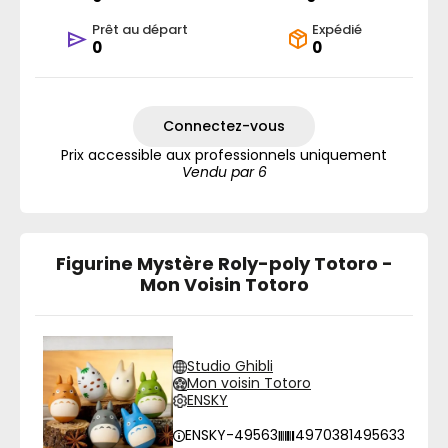
Prêt au départ
Expédié
0
0
Connectez-vous
Prix accessible aux professionnels uniquement
Vendu par 6
Figurine Mystère Roly-poly Totoro -
Mon Voisin Totoro
Studio Ghibli
Mon voisin Totoro
ENSKY
ENSKY-49563
4970381495633