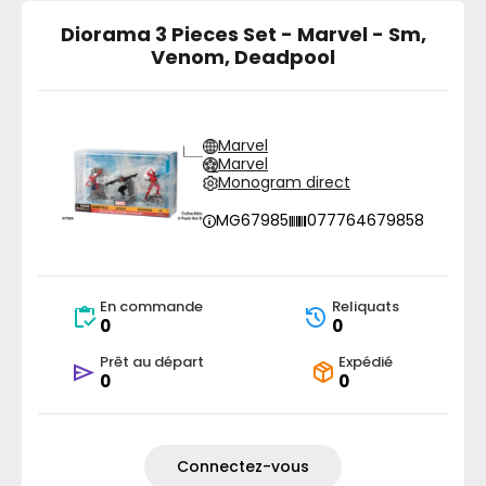
Diorama 3 Pieces Set - Marvel - Sm,
Venom, Deadpool
Marvel
Marvel
Monogram direct
MG67985
077764679858
En commande
Reliquats
0
0
Prêt au départ
Expédié
0
0
Connectez-vous