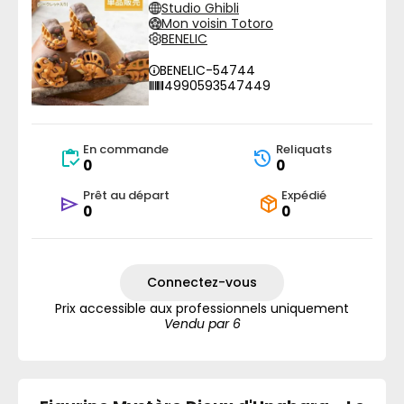
Studio Ghibli
Mon voisin Totoro
BENELIC
BENELIC-54744
4990593547449
En commande
Reliquats
0
0
Prêt au départ
Expédié
0
0
Connectez-vous
Prix accessible aux professionnels uniquement
Vendu par 6