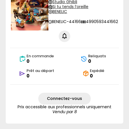
Studio Ghibli
Si tu tends l’oreille
BENELIC
BENELIC-44166
4990593441662
En commande
Reliquats
0
0
Prêt au départ
Expédié
0
0
Connectez-vous
Prix accessible aux professionnels uniquement
Vendu par 8