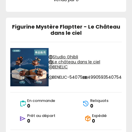
Figurine Mystère Flaptter - Le Château
dans le ciel
Studio Ghibli
Le château dans le ciel
BENELIC
BENELIC-54075
4990593540754
En commande
Reliquats
0
0
Prêt au départ
Expédié
0
0