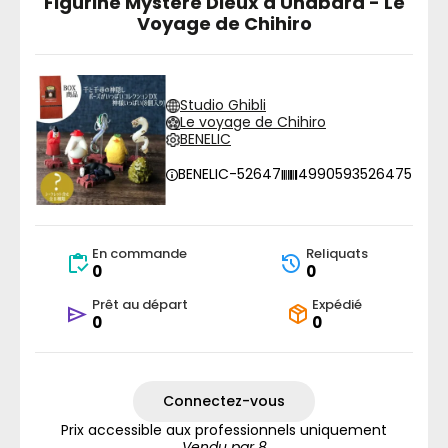
Figurine Mystère Dieux d'Unabara - Le
Voyage de Chihiro
Studio Ghibli
Le voyage de Chihiro
BENELIC
BENELIC-52647
4990593526475
En commande
Reliquats
0
0
Prêt au départ
Expédié
0
0
Connectez-vous
Prix accessible aux professionnels uniquement
Vendu par 8