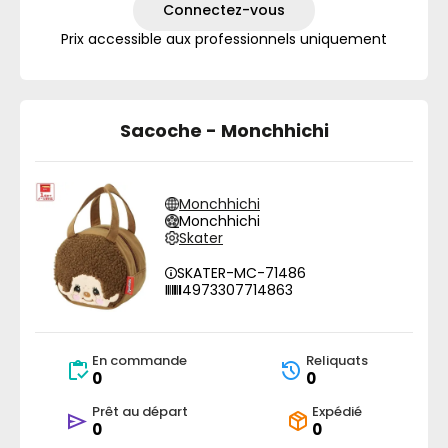
Connectez-vous
Prix accessible aux professionnels uniquement
Sacoche - Monchhichi
Monchhichi
Monchhichi
Skater
SKATER-MC-71486
4973307714863
En commande
Reliquats
0
0
Prêt au départ
Expédié
0
0