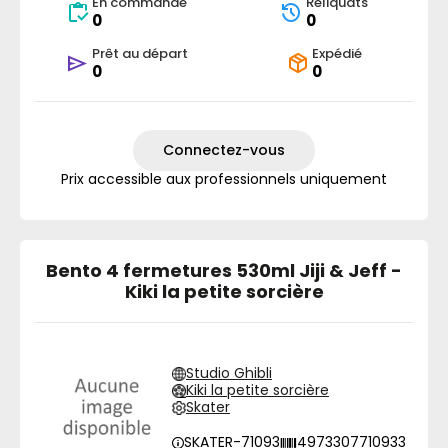
En commande
Reliquats
0
0
Prêt au départ
Expédié
0
0
Connectez-vous
Prix accessible aux professionnels uniquement
Bento 4 fermetures 530ml Jiji & Jeff -
Kiki la petite sorcière
Studio Ghibli
Kiki la petite sorcière
Skater
SKATER-71093
4973307710933