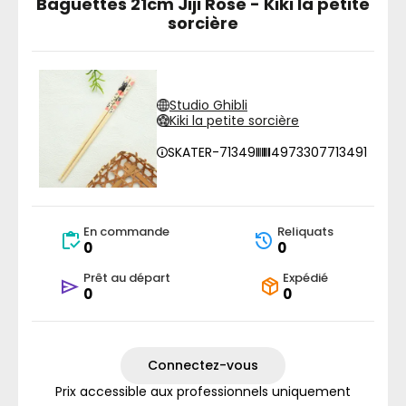
Baguettes 21cm Jiji Rose - Kiki la petite
sorcière
Studio Ghibli
Kiki la petite sorcière
SKATER-71349
4973307713491
En commande
Reliquats
0
0
Prêt au départ
Expédié
0
0
Connectez-vous
Prix accessible aux professionnels uniquement