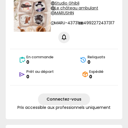
Studio Ghibli
Le château ambulant
MARUSHIN
MARU-43731
4992272437317
En commande
Reliquats
0
0
Prêt au départ
Expédié
0
0
Connectez-vous
Prix accessible aux professionnels uniquement