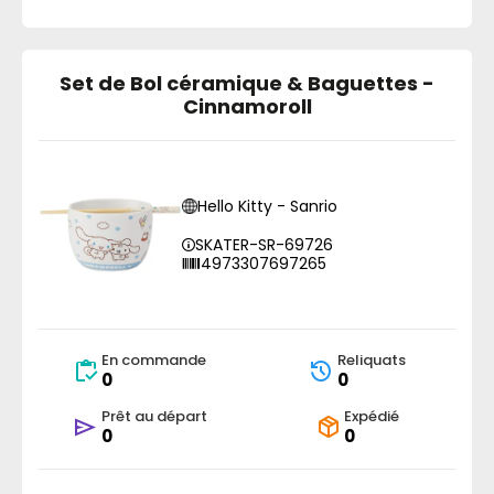
Set de Bol céramique & Baguettes -
Cinnamoroll
Hello Kitty - Sanrio
SKATER-SR-69726
4973307697265
En commande
Reliquats
0
0
Prêt au départ
Expédié
0
0