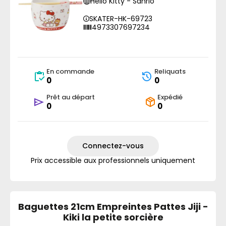
Hello Kitty - Sanrio
SKATER-HK-69723
4973307697234
En commande
Reliquats
0
0
Prêt au départ
Expédié
0
0
Connectez-vous
Prix accessible aux professionnels uniquement
Baguettes 21cm Empreintes Pattes Jiji -
Kiki la petite sorcière