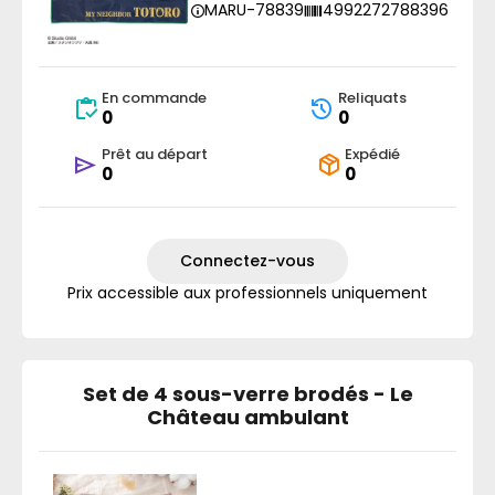
MARU-78839
4992272788396
En commande
Reliquats
0
0
Prêt au départ
Expédié
0
0
Connectez-vous
Prix accessible aux professionnels uniquement
Set de 4 sous-verre brodés - Le
Château ambulant