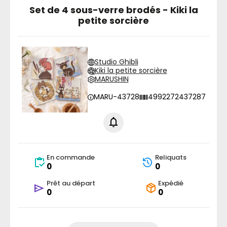
Set de 4 sous-verre brodés - Kiki la
petite sorcière
Studio Ghibli
Kiki la petite sorcière
MARUSHIN
MARU-43728
4992272437287
En commande
Reliquats
0
0
Prêt au départ
Expédié
0
0