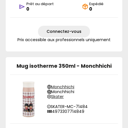
Prêt au départ
Expédié
0
0
Connectez-vous
Prix accessible aux professionnels uniquement
Mug isotherme 350ml - Monchhichi
Monchhichi
Monchhichi
Skater
SKATER-MC-71484
4973307714849