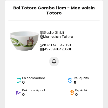
Bol Totoro Gombo 11cm - Mon voisin
Totoro
Studio Ghibli
Mon voisin Totoro
NORITAKE-42050
4975946420501
En commande
Reliquats
0
0
Prêt au départ
Expédié
0
0