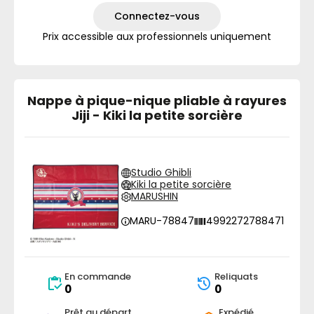
Connectez-vous
Prix accessible aux professionnels uniquement
Nappe à pique-nique pliable à rayures
Jiji - Kiki la petite sorcière
Studio Ghibli
Kiki la petite sorcière
MARUSHIN
MARU-78847
4992272788471
En commande
Reliquats
0
0
Prêt au départ
Expédié