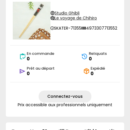
Studio Ghibli
Le voyage de Chihiro
SKATER-71355
4973307713552
En commande
Reliquats
0
0
Prêt au départ
Expédié
0
0
Connectez-vous
Prix accessible aux professionnels uniquement