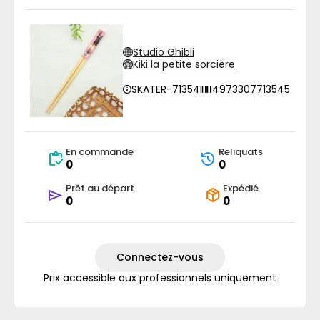
Studio Ghibli
Kiki la petite sorcière
SKATER-71354
4973307713545
En commande
Reliquats
0
0
Prêt au départ
Expédié
0
0
Connectez-vous
Prix accessible aux professionnels uniquement