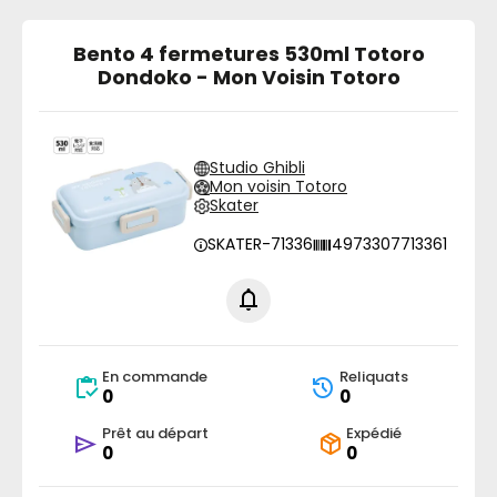
Bento 4 fermetures 530ml Totoro
Dondoko - Mon Voisin Totoro
Studio Ghibli
Mon voisin Totoro
Skater
SKATER-71336
4973307713361
En commande
Reliquats
0
0
Prêt au départ
Expédié
0
0