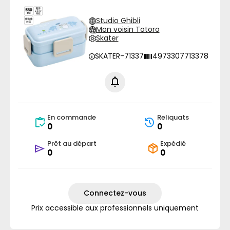
Studio Ghibli
Mon voisin Totoro
Skater
SKATER-71337
4973307713378
En commande
Reliquats
0
0
Prêt au départ
Expédié
0
0
Connectez-vous
Prix accessible aux professionnels uniquement