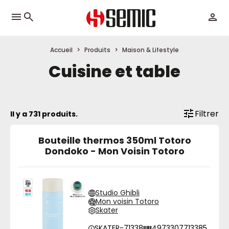
menu
Accueil
Produits
Maison & Lifestyle
Cuisine et table
Filtrer
Il y a 731 produits.
Bouteille thermos 350ml Totoro
Dondoko - Mon Voisin Totoro
Studio Ghibli
Mon voisin Totoro
Skater
SKATER-71338
4973307713385