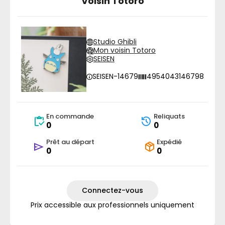
Voisin Totoro
Studio Ghibli
Mon voisin Totoro
SEISEN
SEISEN-14679
4954043146798
En commande
Reliquats
0
0
Prêt au départ
Expédié
0
0
Connectez-vous
Prix accessible aux professionnels uniquement