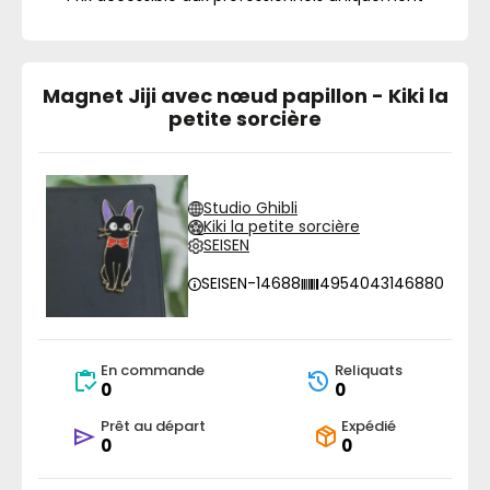
Magnet Jiji avec nœud papillon - Kiki la
petite sorcière
Studio Ghibli
Kiki la petite sorcière
SEISEN
SEISEN-14688
4954043146880
En commande
Reliquats
0
0
Prêt au départ
Expédié
0
0