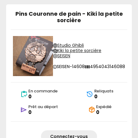
Pins Couronne de pain - Kiki la petite
sorcière
Studio Ghibli
Kiki la petite sorcière
SEISEN
SEISEN-14608
4954043146088
En commande
Reliquats
0
0
Prêt au départ
Expédié
0
0
Connectez-vous