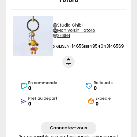
Totoro
Studio Ghibli
Mon voisin Totoro
SEISEN
SEISEN-14656
4954043146569
En commande
Reliquats
0
0
Prêt au départ
Expédié
0
0
Connectez-vous
Prix accessible aux professionnels uniquement