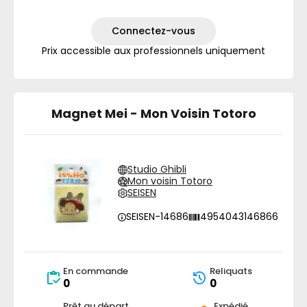
Connectez-vous
Prix accessible aux professionnels uniquement
Magnet Mei - Mon Voisin Totoro
Studio Ghibli
Mon voisin Totoro
SEISEN
SEISEN-14686
4954043146866
En commande
Reliquats
0
0
Prêt au départ
Expédié