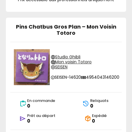
Pins Chatbus Gros Plan – Mon Voisin
Totoro
Studio Ghibli
Mon voisin Totoro
SEISEN
SEISEN-14620
4954043146200
En commande
Reliquats
0
0
Prêt au départ
Expédié
0
0