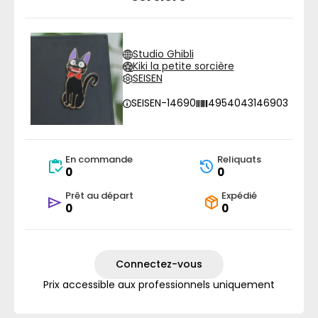
Studio Ghibli
Kiki la petite sorcière
SEISEN
SEISEN-14690
4954043146903
En commande
Reliquats
0
0
Prêt au départ
Expédié
0
0
Connectez-vous
Prix accessible aux professionnels uniquement