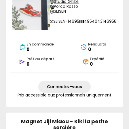
Studio Ghibli
Porco Rosso
SEISEN
SEISEN-14695
4954043146958
En commande
Reliquats
0
0
Prêt au départ
Expédié
0
0
Connectez-vous
Prix accessible aux professionnels uniquement
Magnet Jiji Miaou - Kiki la petite
sorcière