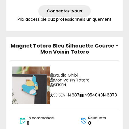
Connectez-vous
Prix accessible aux professionnels uniquement
Magnet Totoro Bleu Silhouette Course -
Mon Voisin Totoro
Studio Ghibli
Mon voisin Totoro
SEISEN
SEISEN-14687
4954043146873
En commande
Reliquats
0
0