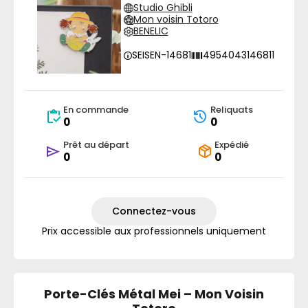
Studio Ghibli
Mon voisin Totoro
BENELIC
SEISEN-14681
4954043146811
En commande
Reliquats
0
0
Prêt au départ
Expédié
0
0
Connectez-vous
Prix accessible aux professionnels uniquement
Porte-Clés Métal Mei – Mon Voisin