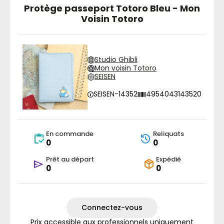
Protège passeport Totoro Bleu - Mon
Voisin Totoro
Studio Ghibli
Mon voisin Totoro
SEISEN
SEISEN-14352
4954043143520
En commande
Reliquats
0
0
Prêt au départ
Expédié
0
0
Connectez-vous
Prix accessible aux professionnels uniquement