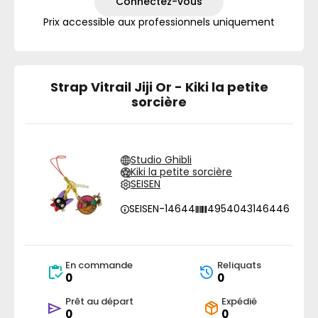
Connectez-vous
Prix accessible aux professionnels uniquement
Strap Vitrail Jiji Or - Kiki la petite
sorcière
Studio Ghibli
Kiki la petite sorcière
SEISEN
SEISEN-14644
4954043146446
En commande
Reliquats
0
0
Prêt au départ
Expédié
0
0