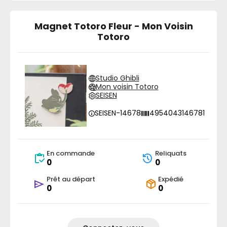
Magnet Totoro Fleur - Mon Voisin
Totoro
Studio Ghibli
Mon voisin Totoro
SEISEN
SEISEN-14678
4954043146781
En commande
Reliquats
0
0
Prêt au départ
Expédié
0
0