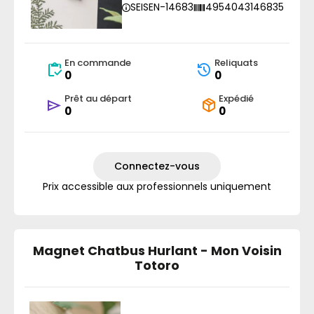
SEISEN-14683
4954043146835
En commande
Reliquats
0
0
Prêt au départ
Expédié
0
0
Connectez-vous
Prix accessible aux professionnels uniquement
Magnet Chatbus Hurlant - Mon Voisin
Totoro