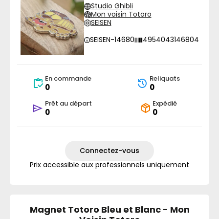
Studio Ghibli
Mon voisin Totoro
SEISEN
SEISEN-14680
4954043146804
En commande
Reliquats
0
0
Prêt au départ
Expédié
0
0
Connectez-vous
Prix accessible aux professionnels uniquement
Magnet Totoro Bleu et Blanc - Mon