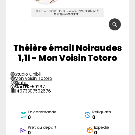
Théière émail Noiraudes
1,1l - Mon Voisin Totoro
Studio Ghibli
Mon voisin Totoro
Skater
SKATER-59267
4973307592676
En commande
Reliquats
0
0
Prêt au départ
Expédié
0
0