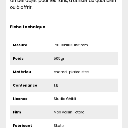
Un bel objet pour les fans, à utiliser au quotidien
ou à offrir.
Fiche technique
Mesure
L200×P110×H195mm
Poids
505gr
Matériau
enamel-plated steel
Contenance
1.1L
Licence
Studio Ghibli
Film
Mon voisin Totoro
Fabricant
Skater