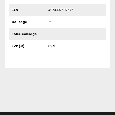
EAN
4973307592676
Colisage
12
Sous-colisage
1
PVP (€)
69.9