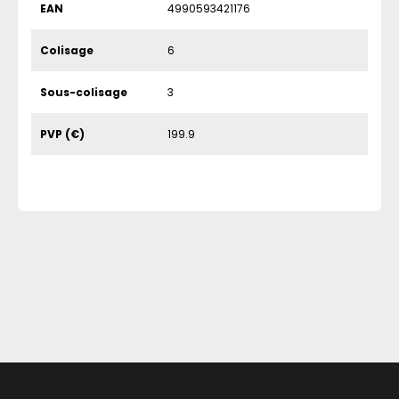
EAN
4990593421176
Colisage
6
Sous-colisage
3
PVP (€)
199.9