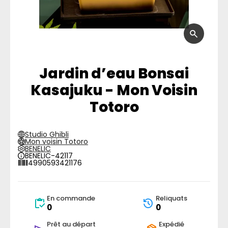
Jardin d’eau Bonsai
Kasajuku - Mon Voisin
Totoro
Studio Ghibli
Mon voisin Totoro
BENELIC
BENELIC-42117
4990593421176
En commande
Reliquats
0
0
Prêt au départ
Expédié