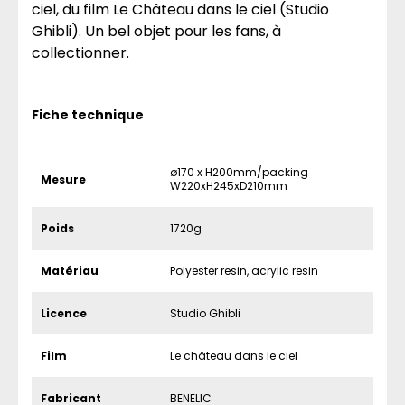
ciel, du film Le Château dans le ciel (Studio
Ghibli). Un bel objet pour les fans, à
collectionner.
Fiche technique
ø170 x H200mm/packing
Mesure
W220xH245xD210mm
Poids
1720g
Matériau
Polyester resin, acrylic resin
Licence
Studio Ghibli
Film
Le château dans le ciel
Fabricant
BENELIC