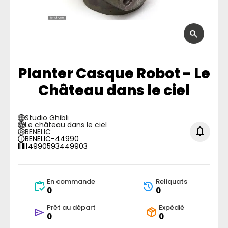
Planter Casque Robot - Le
Château dans le ciel
Studio Ghibli
Le château dans le ciel
BENELIC
BENELIC-44990
4990593449903
En commande
Reliquats
0
0
Prêt au départ
Expédié
0
0