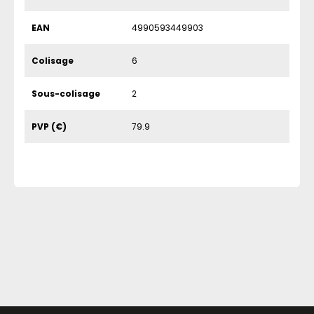
EAN
4990593449903
Colisage
6
Sous-colisage
2
PVP (€)
79.9