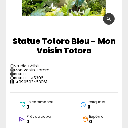
Statue Totoro Bleu - Mon
Voisin Totoro
Studio Ghibli
Mon voisin Totoro
BENELIC
BENELIC-45306
4990593453061
En commande
Reliquats
0
0
Prêt au départ
Expédié
0
0