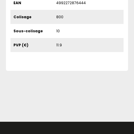
EAN
4992272876444
Colisage
800
Sous-colisage
10
PVP (€)
11.9