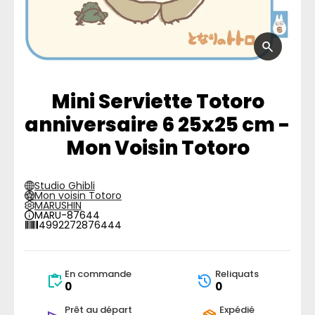
Mini Serviette Totoro
anniversaire 6 25x25 cm -
Mon Voisin Totoro
Studio Ghibli
Mon voisin Totoro
MARUSHIN
MARU-87644
4992272876444
En commande
Reliquats
0
0
Prêt au départ
Expédié