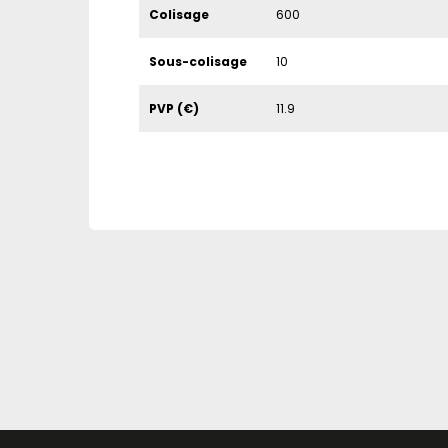
Colisage
600
Sous-colisage
10
PVP (€)
11.9