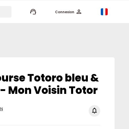
keyboard_arrow_up
Connexion
ourse Totoro bleu &
- Mon Voisin Totor
IN