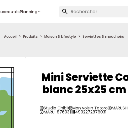
uveautés
Planning
Accueil
Produits
Maison & Lifestyle
Serviettes & mouchoirs
Mini Serviette C
blanc 25x25 cm 
Studio Ghibli
Mon voisin Totoro
MARUSH
MARU-87603
4992272876031