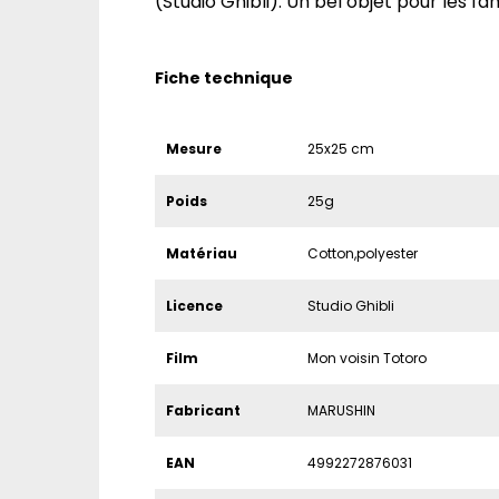
(Studio Ghibli). Un bel objet pour les fans
Fiche technique
Mesure
25x25 cm
Poids
25g
Matériau
Cotton,polyester
Licence
Studio Ghibli
Film
Mon voisin Totoro
Fabricant
MARUSHIN
EAN
4992272876031