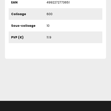
EAN
4992272773651
Colisage
600
Sous-colisage
10
PVP (€)
11.9