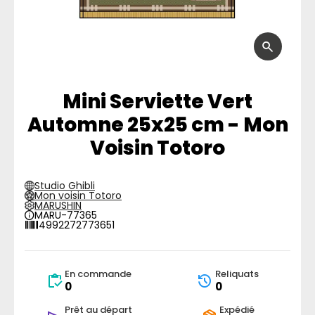
Mini Serviette Vert
Automne 25x25 cm - Mon
Voisin Totoro
Studio Ghibli
Mon voisin Totoro
MARUSHIN
MARU-77365
4992272773651
En commande
Reliquats
0
0
Prêt au départ
Expédié