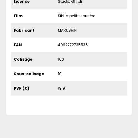
Licence
Studio Ghibli
Film
Kiki la petite sorcière
Fabricant
MARUSHIN
EAN
4992272735536
Colisage
160
Sous-colisage
10
PVP (€)
19.9