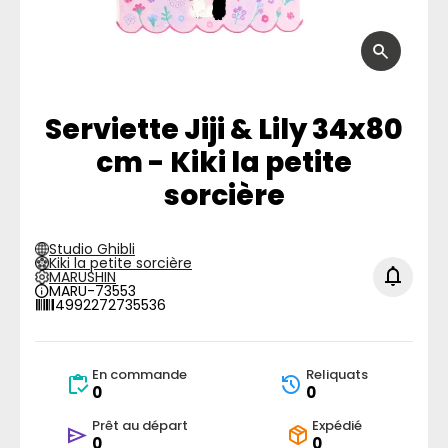
Serviette Jiji & Lily 34x80
cm - Kiki la petite
sorcière
Studio Ghibli
Kiki la petite sorcière
MARUSHIN
MARU-73553
4992272735536
En commande
Reliquats
0
0
Prêt au départ
Expédié
0
0