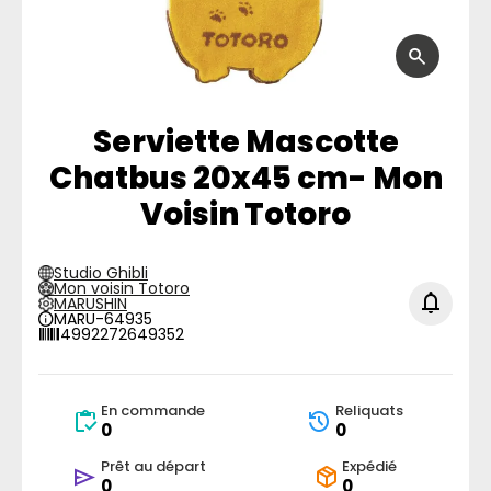
Serviette Mascotte
Chatbus 20x45 cm- Mon
Voisin Totoro
Studio Ghibli
Mon voisin Totoro
MARUSHIN
MARU-64935
4992272649352
En commande
Reliquats
0
0
Prêt au départ
Expédié
0
0