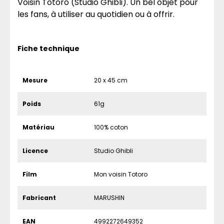
Voisin Totoro (Studio Ghibli). Un bel objet pour
les fans, à utiliser au quotidien ou à offrir.
Fiche technique
Mesure
20 x 45 cm
Poids
61g
Matériau
100% coton
Licence
Studio Ghibli
Film
Mon voisin Totoro
Fabricant
MARUSHIN
EAN
4992272649352