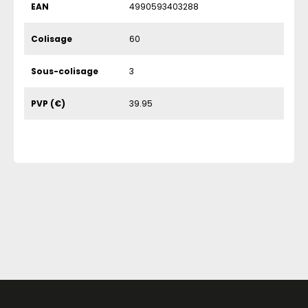
EAN
4990593403288
Colisage
60
Sous-colisage
3
PVP (€)
39.95