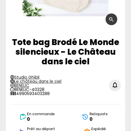
Tote bag Brodé Le Monde
silencieux - Le Château
dans le ciel
Studio Ghibli
Le château dans le ciel
BENELIC
BENELIC-40328
4990593403288
En commande
Reliquats
0
0
Prêt au départ
Expédié