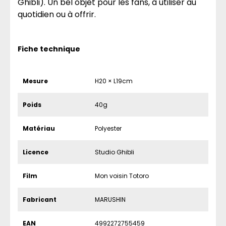
Ghibli). Un bel objet pour les fans, à utiliser au
quotidien ou à offrir.
Fiche technique
Mesure
H20 × L19cm
Poids
40g
Matériau
Polyester
Licence
Studio Ghibli
Film
Mon voisin Totoro
Fabricant
MARUSHIN
EAN
4992272755459