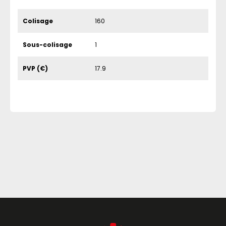
Colisage
160
Sous-colisage
1
PVP (€)
17.9