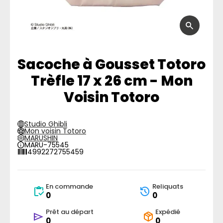
Sacoche à Gousset Totoro
Trèfle 17 x 26 cm - Mon
Voisin Totoro
Studio Ghibli
Mon voisin Totoro
MARUSHIN
MARU-75545
4992272755459
En commande
Reliquats
0
0
Prêt au départ
Expédié
0
0