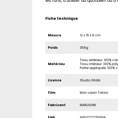
les fans, à utiliser au quotidien ou à o
Fiche technique
Mesure
12 x 15 x 6 cm
Poids
356g
Tissu extérieur: 100% co
Matériau
Tissu intérieur: 100% pol
Partie appliquée: 100% 
Licence
Studio Ghibli
Film
Mon voisin Totoro
Fabricant
MARUSHIN
EAN
4992272735994