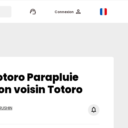
keyboard_arrow_up
Connexion
toro Parapluie
n voisin Totoro
RUSHIN