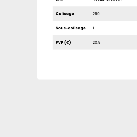
Colisage
250
Sous-colisage
1
PVP (€)
20.9