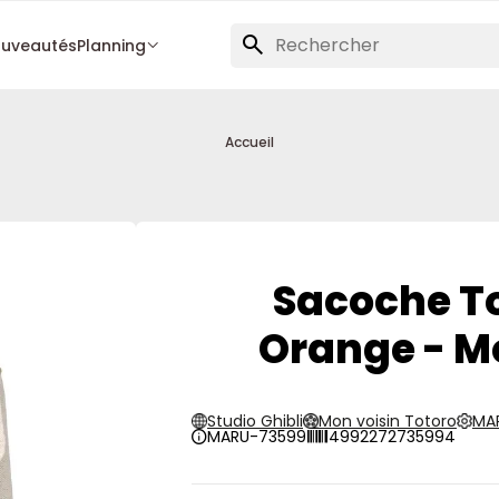
uveautés
Planning
Accueil
Sacoche To
Orange - Mo
Studio Ghibli
Mon voisin Totoro
MA
MARU-73599
4992272735994