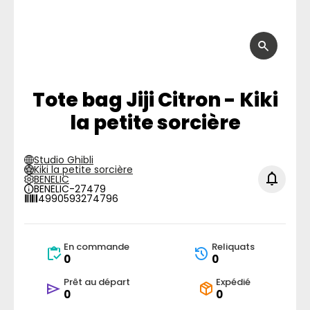
Tote bag Jiji Citron - Kiki
la petite sorcière
Studio Ghibli
Kiki la petite sorcière
BENELIC
BENELIC-27479
4990593274796
En commande
Reliquats
0
0
Prêt au départ
Expédié
0
0