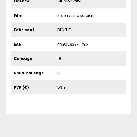
Licence
Studio Ghibli
Film
Kiki la petite sorcière
Fabricant
BENELIC
EAN
4990593274796
Colisage
18
Sous-colisage
3
PVP (€)
59.9