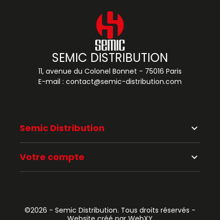
SEMIC DISTRIBUTION
11, avenue du Colonel Bonnet - 75016 Paris
E-mail :
contact@semic-distribution.com
Semic Distribution
keyboard_arrow_down
Votre compte
keyboard_arrow_down
©2026 - Semic Distribution. Tous droits réservés -
Website créé par WebXY