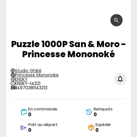
Puzzle 1000P San & Moro -
Princesse Mononoké
Studio Ghibli
Princesse Mononoke
ENSKY
ENSKY-14321
4970381143213
En commande
Reliquats
0
0
Prêt au départ
Expédié
0
0