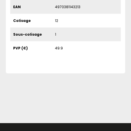
EAN
4970381143213
Colisage
12
Sous-colisage
1
PVP (€)
49.9