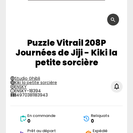
Puzzle Vitrail 208P
Journées de Jiji - Kiki la
petite sorcière
Studio Ghibli
Kiki la petite sorcière
ENSKY
ENSKY-18394
4970381183943
En commande
Reliquats
0
0
Prêt au départ
Expédié