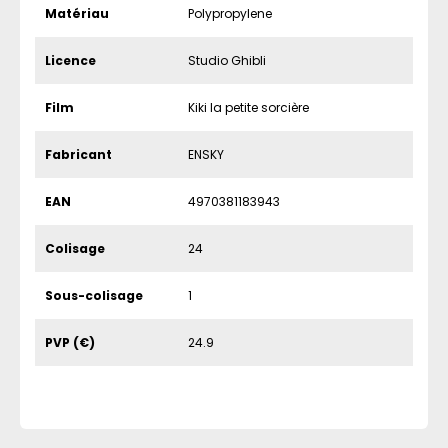
Matériau
Polypropylene
Licence
Studio Ghibli
Film
Kiki la petite sorcière
Fabricant
ENSKY
EAN
4970381183943
Colisage
24
Sous-colisage
1
PVP (€)
24.9