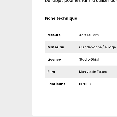
bel objet pour les fans, à utiliser au 
Fiche technique
Mesure
3,5 x 10,8 cm
Matériau
Cuir de vache / Alliage 
Licence
Studio Ghibli
Film
Mon voisin Totoro
Fabricant
BENELIC