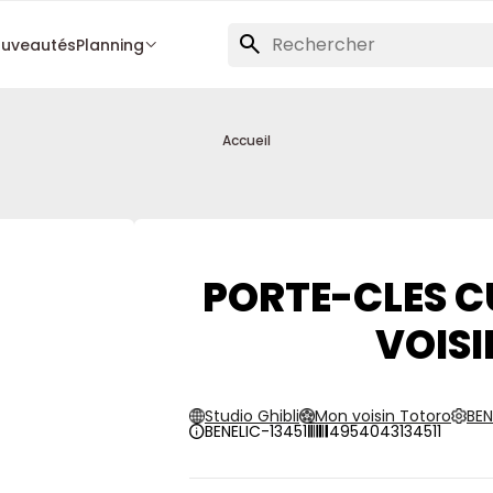
uveautés
Planning
Accueil
PORTE-CLES C
VOIS
Studio Ghibli
Mon voisin Totoro
BEN
BENELIC-13451
4954043134511