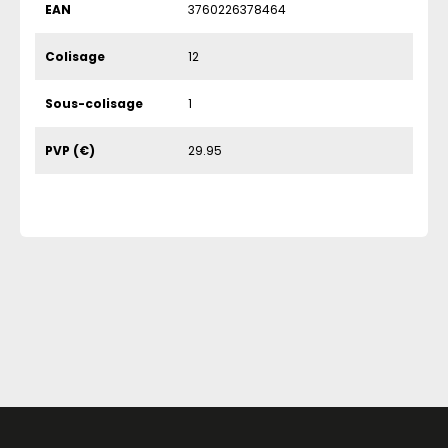
EAN
3760226378464
Colisage
12
Sous-colisage
1
PVP (€)
29.95