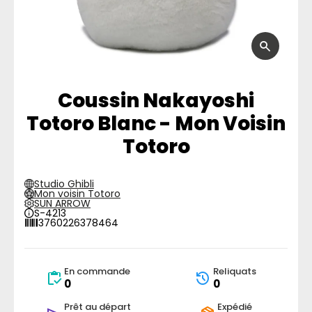
Coussin Nakayoshi
Totoro Blanc - Mon Voisin
Totoro
Studio Ghibli
Mon voisin Totoro
SUN ARROW
S-4213
3760226378464
En commande
Reliquats
0
0
Prêt au départ
Expédié