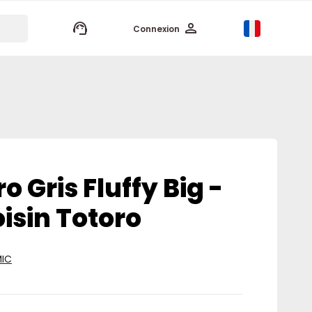
keyboard_arrow_up
Connexion
o Gris Fluffy Big -
isin Totoro
MIC