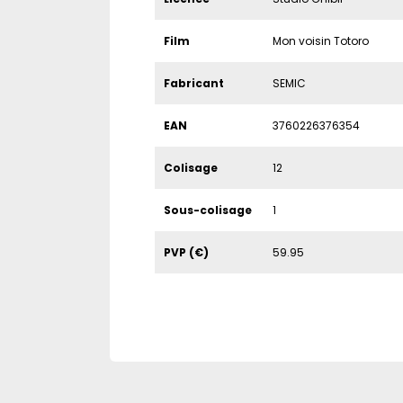
Film
Mon voisin Totoro
Fabricant
SEMIC
EAN
3760226376354
Colisage
12
Sous-colisage
1
PVP (€)
59.95