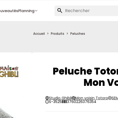
uveautés
Planning
Accueil
Produits
Peluches
Peluche Totor
Mon Vo
Studio Ghibli
Mon voisin Totoro
SE
S-3525
3760226376354