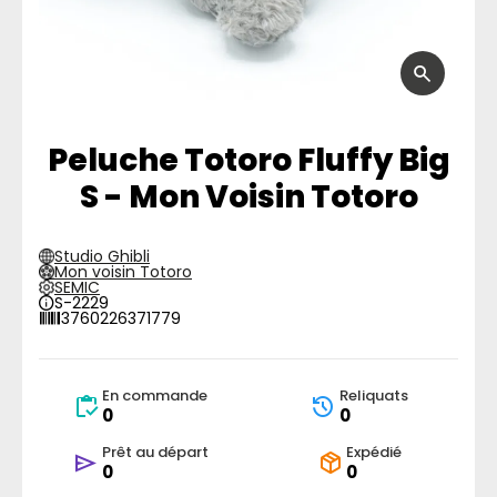
Peluche Totoro Fluffy Big
S - Mon Voisin Totoro
Studio Ghibli
Mon voisin Totoro
SEMIC
S-2229
3760226371779
En commande
Reliquats
0
0
Prêt au départ
Expédié
0
0