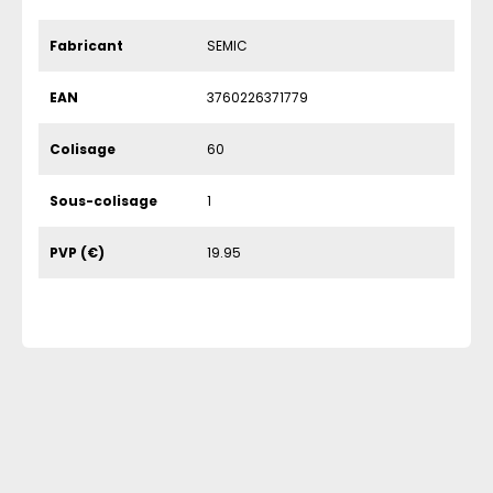
Fabricant
SEMIC
EAN
3760226371779
Colisage
60
Sous-colisage
1
PVP (€)
19.95