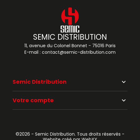
SEMIC DISTRIBUTION
11, avenue du Colonel Bonnet - 75016 Paris
E-mail :
contact@semic-distribution.com
Semic Distribution
keyboard_arrow_down
Votre compte
keyboard_arrow_down
©2026 - Semic Distribution. Tous droits réservés -
Website créé par WebXY