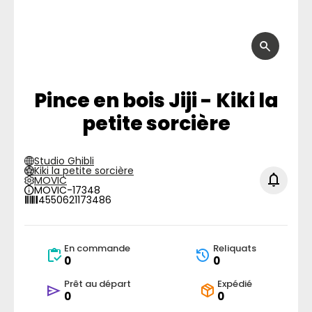
Pince en bois Jiji - Kiki la
petite sorcière
Studio Ghibli
Kiki la petite sorcière
MOVIC
MOVIC-17348
4550621173486
En commande
Reliquats
0
0
Prêt au départ
Expédié
0
0