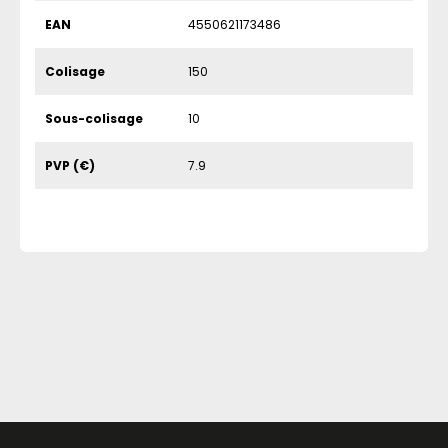
EAN
4550621173486
Colisage
150
Sous-colisage
10
PVP (€)
7.9