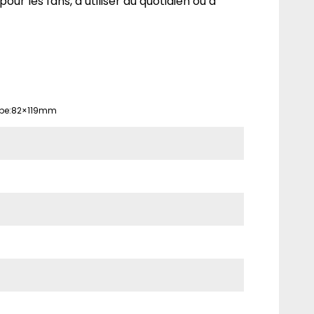
pour les fans, à utiliser au quotidien ou à
ope:82×119mm