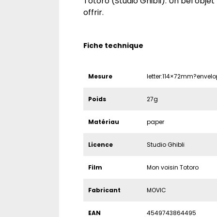
Totoro (Studio Ghibli). Un bel objet 
offrir.
Fiche technique
Mesure
letter:114×72mm?envel
Poids
27g
Matériau
paper
Licence
Studio Ghibli
Film
Mon voisin Totoro
Fabricant
MOVIC
EAN
4549743864495