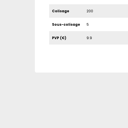
Colisage
200
Sous-colisage
5
PVP (€)
9.9