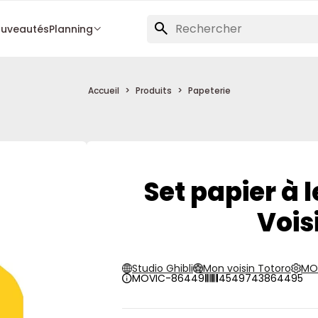
uveautés
Planning
Accueil
Produits
Papeterie
Set papier à 
Vois
Studio Ghibli
Mon voisin Totoro
MO
MOVIC-86449
4549743864495