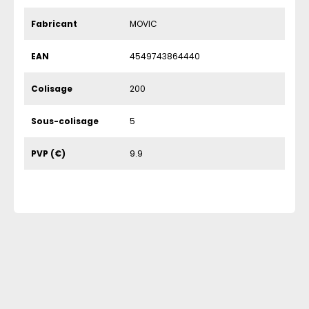
Fabricant
MOVIC
EAN
4549743864440
Colisage
200
Sous-colisage
5
PVP (€)
9.9