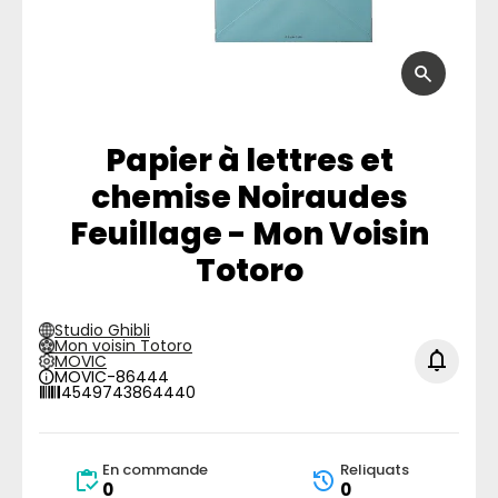
Papier à lettres et
chemise Noiraudes
Feuillage - Mon Voisin
Totoro
Studio Ghibli
Mon voisin Totoro
MOVIC
MOVIC-86444
4549743864440
En commande
Reliquats
0
0