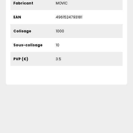
Fabricant
MOVIC
EAN
4961524793181
Colisage
1000
Sous-colisage
10
PVP (€)
3.5