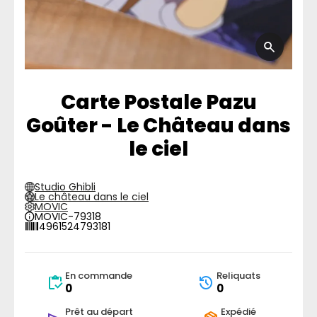
Carte Postale Pazu
Goûter - Le Château dans
le ciel
Studio Ghibli
Le château dans le ciel
MOVIC
MOVIC-79318
4961524793181
En commande
Reliquats
0
0
Prêt au départ
Expédié