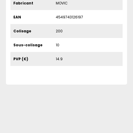
Fabricant
MOVIC
EAN
4549743126197
Colisage
200
Sous-colisage
10
PVP (€)
14.9