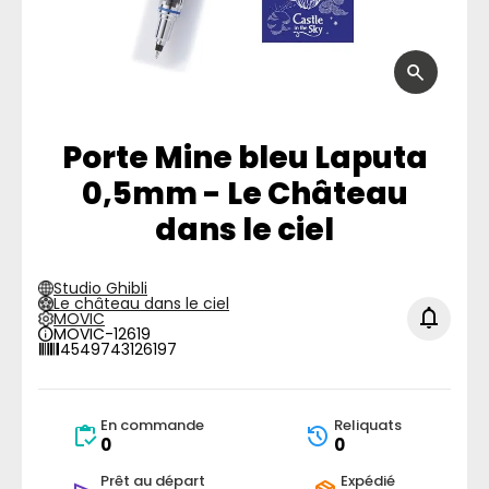
Porte Mine bleu Laputa
0,5mm - Le Château
dans le ciel
Studio Ghibli
Le château dans le ciel
MOVIC
MOVIC-12619
4549743126197
En commande
Reliquats
0
0
Prêt au départ
Expédié