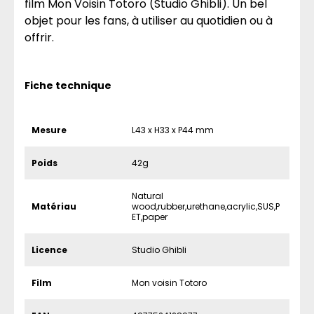
film Mon Voisin Totoro (Studio Ghibli). Un bel
objet pour les fans, à utiliser au quotidien ou à
offrir.
Fiche technique
Mesure
L43 x H33 x P44 mm
Poids
42g
Natural
Matériau
wood,rubber,urethane,acrylic,SUS,P
ET,paper
Licence
Studio Ghibli
Film
Mon voisin Totoro