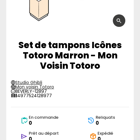
Set de tampons Icônes
Totoro Marron - Mon
Voisin Totoro
Studio Ghibli
Mon voisin Totoro
BEVERLY-12897
4977524128977
En commande
Reliquats
0
0
Prêt au départ
Expédié
0
0