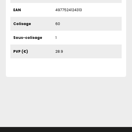
EAN
4977524124313
Colisage
60
Sous-colisage
1
PVP (€)
28.9