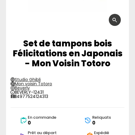
Set de tampons bois
Félicitations en Japonais
- Mon Voisin Totoro
Studio Ghibli
Mon voisin Totoro
Beverly
BEVERLY-12431
4977524124313
En commande
Reliquats
0
0
Prêt au départ
Expédié