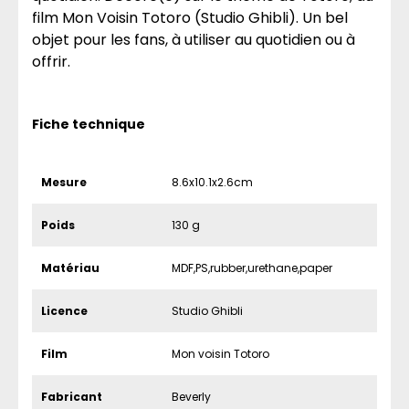
film Mon Voisin Totoro (Studio Ghibli). Un bel
objet pour les fans, à utiliser au quotidien ou à
offrir.
Fiche technique
Mesure
8.6x10.1x2.6cm
Poids
130 g
Matériau
MDF,PS,rubber,urethane,paper
Licence
Studio Ghibli
Film
Mon voisin Totoro
Fabricant
Beverly