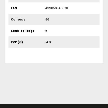
EAN
4990593419128
Colisage
96
Sous-colisage
6
PVP (€)
14.9