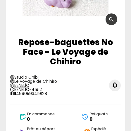
Repose-baguettes No
Face - Le Voyage de
Chihiro
Studio Ghibli
Le voyage de Chihiro
BENELIC
BENELIC-41912
4990593419128
En commande
Reliquats
0
0
Prêt au départ
Expédié