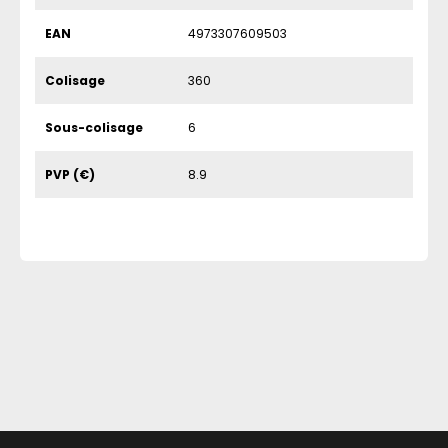
EAN
4973307609503
Colisage
360
Sous-colisage
6
PVP (€)
8.9