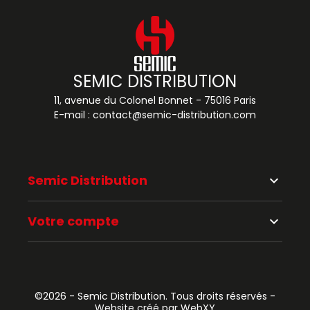
SEMIC DISTRIBUTION
11, avenue du Colonel Bonnet - 75016 Paris
E-mail :
contact@semic-distribution.com
Semic Distribution
keyboard_arrow_down
Votre compte
keyboard_arrow_down
©2026 - Semic Distribution. Tous droits réservés -
Website créé par WebXY