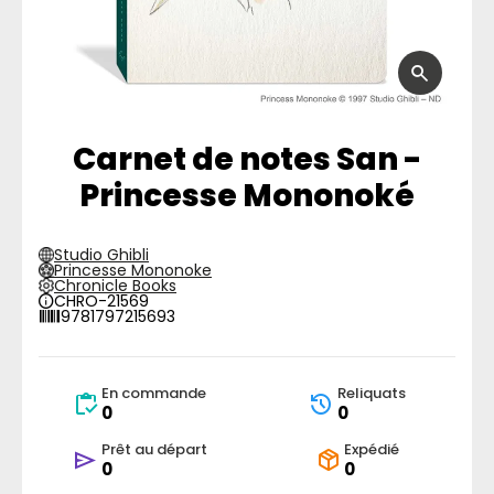
Carnet de notes San -
Princesse Mononoké
Studio Ghibli
Princesse Mononoke
Chronicle Books
CHRO-21569
9781797215693
En commande
Reliquats
0
0
Prêt au départ
Expédié
0
0