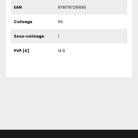
EAN
9781797215693
Colisage
56
Sous-colisage
1
PVP (€)
14.9