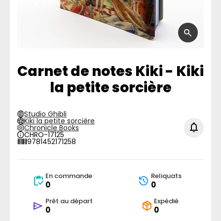
Carnet de notes Kiki - Kiki
la petite sorcière
Studio Ghibli
Kiki la petite sorcière
Chronicle Books
CHRO-17125
9781452171258
En commande
Reliquats
0
0
Prêt au départ
Expédié
0
0