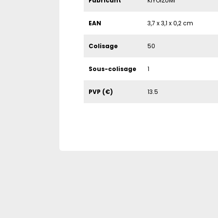
Fabricant
KIYOIZUMI
EAN
3,7 x 3,1 x 0,2 cm
Colisage
50
Sous-colisage
1
PVP (€)
13.5