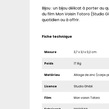
Bijou : un bijou délicat à porter au
du film Mon Voisin Totoro (Studio Ghi
quotidien ou à offrir.
Fiche technique
Mesure
3,7 x 3,1 x 0,2 cm
Poids
17.8g
Matériau
Alliage de zinc (corps pr
Licence
Studio Ghibli
Film
Mon voisin Totoro