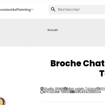
uveautés
Planning
Accueil
Broche Chat
T
Studio Ghibli
Mon voisin Totoro
KIY
KIYOIZUMI-13603
4954043136034