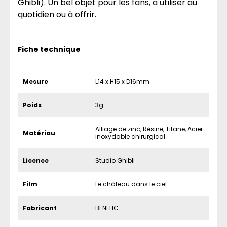
Ghibli). Un bel objet pour les fans, à utiliser au
quotidien ou à offrir.
Fiche technique
Mesure
L14 x H15 x D16mm
Poids
3g
Alliage de zinc, Résine, Titane, Acier
Matériau
inoxydable chirurgical
Licence
Studio Ghibli
Film
Le château dans le ciel
Fabricant
BENELIC