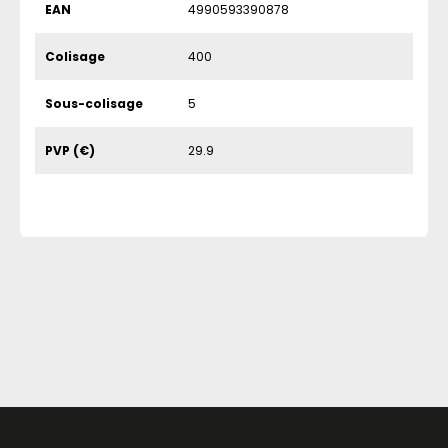
EAN
4990593390878
Colisage
400
Sous-colisage
5
PVP (€)
29.9