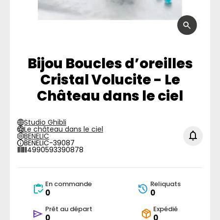
Bijou Boucles d’oreilles
Cristal Volucite - Le
Château dans le ciel
Studio Ghibli
Le château dans le ciel
BENELIC
BENELIC-39087
4990593390878
En commande
Reliquats
0
0
Prêt au départ
Expédié
0
0