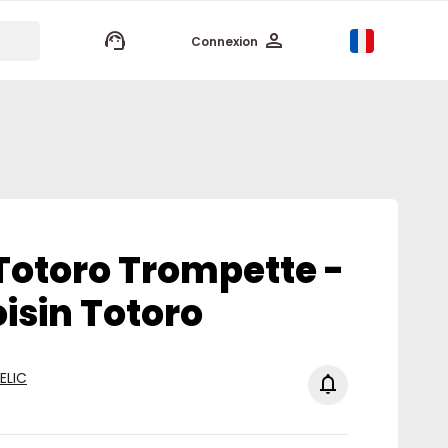
keyboard_arrow_up
Connexion
 Totoro Trompette -
isin Totoro
ELIC