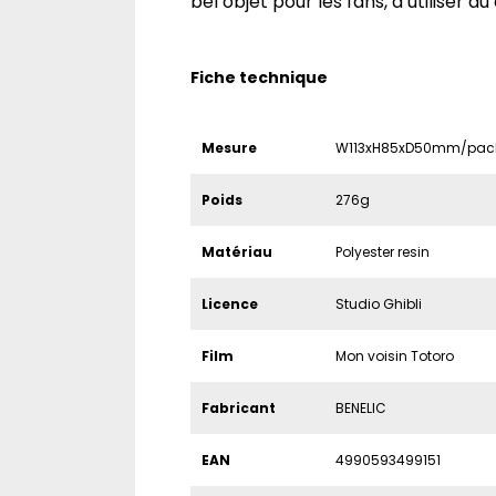
bel objet pour les fans, à utiliser au 
Fiche technique
Mesure
W113xH85xD50mm/pack
Poids
276g
Matériau
Polyester resin
Licence
Studio Ghibli
Film
Mon voisin Totoro
Fabricant
BENELIC
EAN
4990593499151