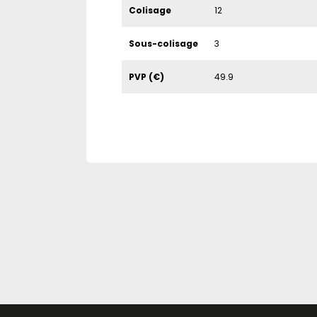
Colisage
12
Sous-colisage
3
PVP (€)
49.9