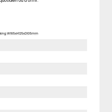
quotidien ou à offrir.
ing W165xH125xD105mm