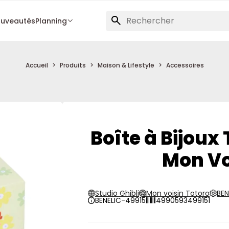
uveautés
Planning
Accueil
Produits
Maison & Lifestyle
Accessoires
Boîte à Bijoux
Mon Vo
Studio Ghibli
Mon voisin Totoro
BEN
BENELIC-49915
4990593499151