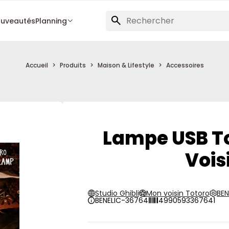
uveautés
Planning
Accueil
Produits
Maison & Lifestyle
Accessoires
Lampe USB To
Vois
Studio Ghibli
Mon voisin Totoro
BEN
BENELIC-36764
4990593367641