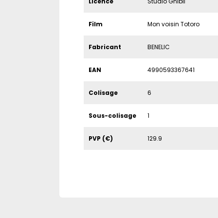
Licence
Studio Ghibli
Film
Mon voisin Totoro
Fabricant
BENELIC
EAN
4990593367641
Colisage
6
Sous-colisage
1
PVP (€)
129.9