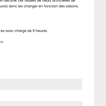
n silicone.
Les feuilles de fleurs artificielles de
ouvez donc les changer en fonction des saisons.
res avec charge de 6 heures
cm