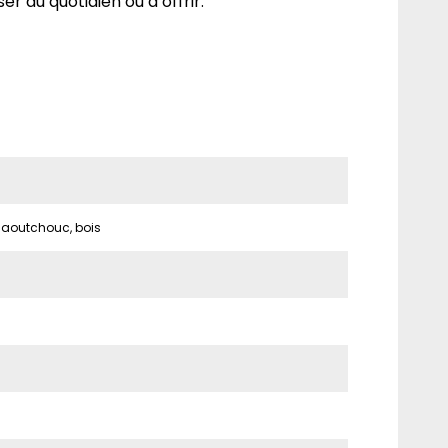
iser au quotidien ou à offrir.
caoutchouc, bois