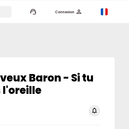
keyboard_arrow_up
Connexion
veux Baron - Si tu
l'oreille