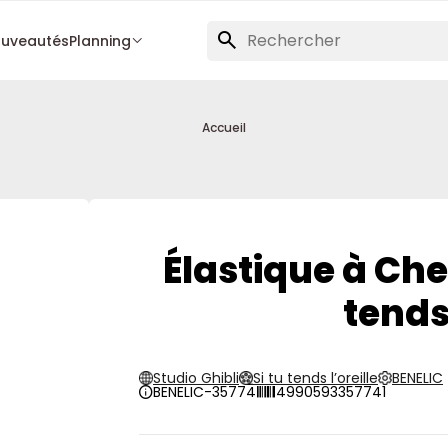
uveautés
Planning
Accueil
Élastique à Che
tends 
Studio Ghibli
Si tu tends l’oreille
BENELIC
BENELIC-35774
4990593357741