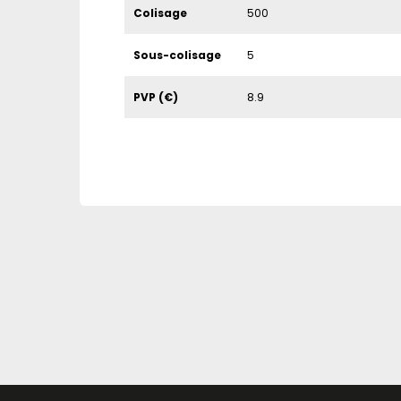
Colisage
500
Sous-colisage
5
PVP (€)
8.9