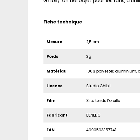
Ghibli). Un bel objet pour les fans, à util
Fiche technique
Mesure
2,5 cm
Poids
3g
Matériau
100% polyester, aluminium, 
Licence
Studio Ghibli
Film
Si tu tends l’oreille
Fabricant
BENELIC
EAN
4990593357741