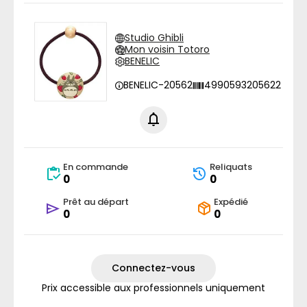
Studio Ghibli
Mon voisin Totoro
BENELIC
BENELIC-20562
4990593205622
En commande
Reliquats
0
0
Prêt au départ
Expédié
0
0
Connectez-vous
Prix accessible aux professionnels uniquement