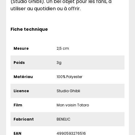
(Studio Ghibli). Un bel objet pour les fans, à
utiliser au quotidien ou à offrir.
Fiche technique
Mesure
2,5 cm
Poids
3g
Matériau
100% Polyester
Licence
Studio Ghibli
Film
Mon voisin Totoro
Fabricant
BENELIC
EAN
4990593276516