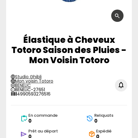
Élastique à Cheveux
Totoro Saison des Pluies -
Mon Voisin Totoro
Studio Ghibli
Mon voisin Totoro
BENELIC
BENELIC-27651
4990593276516
En commande
Reliquats
0
0
Prêt au départ
Expédié
0
0