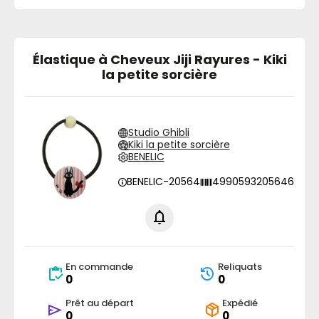
Élastique à Cheveux Jiji Rayures - Kiki
la petite sorcière
Studio Ghibli
Kiki la petite sorcière
BENELIC
BENELIC-20564
4990593205646
En commande
Reliquats
0
0
Prêt au départ
Expédié
0
0