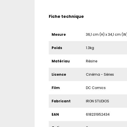
Fiche technique
Mesure
36,1 cm (H) x 34,1 cm (W
Poids
1.3kg
Matériau
Résine
Licence
Cinéma - Séries
Film
DC Comics
Fabricant
IRON STUDIOS
EAN
618231952434