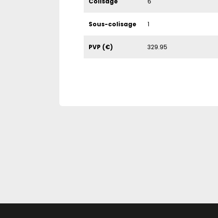
Colisage
6
Sous-colisage
1
PVP (€)
329.95