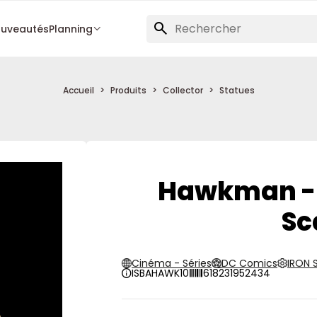
uveautés
Planning
Accueil
Produits
Collector
Statues
Hawkman - 
Sc
Cinéma - Séries
DC Comics
IRON 
ISBAHAWK10
618231952434