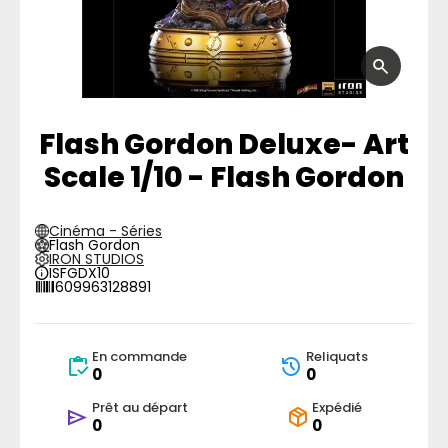
Flash Gordon Deluxe- Art
Scale 1/10 - Flash Gordon
Cinéma - Séries
Flash Gordon
IRON STUDIOS
ISFGDX10
609963128891
En commande
Reliquats
0
0
Prêt au départ
Expédié
0
0