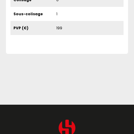
Sous-colisage
1
PVP (€)
199