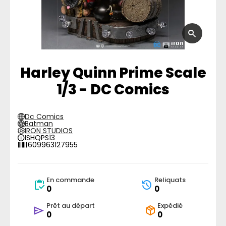
Harley Quinn Prime Scale
1/3 - DC Comics
Dc Comics
Batman
IRON STUDIOS
ISHQPS13
609963127955
En commande
Reliquats
0
0
Prêt au départ
Expédié
0
0