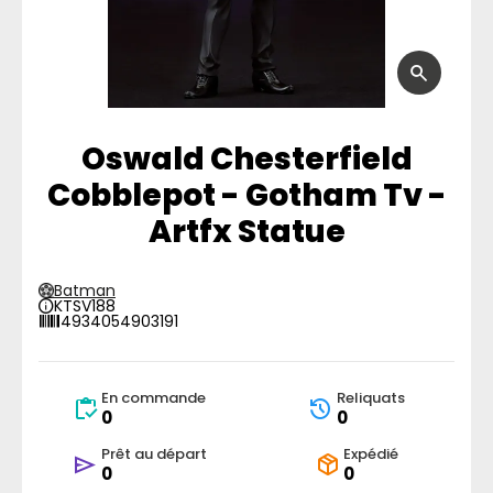
Oswald Chesterfield
Cobblepot - Gotham Tv -
Artfx Statue
Batman
KTSV188
4934054903191
En commande
Reliquats
0
0
Prêt au départ
Expédié
0
0