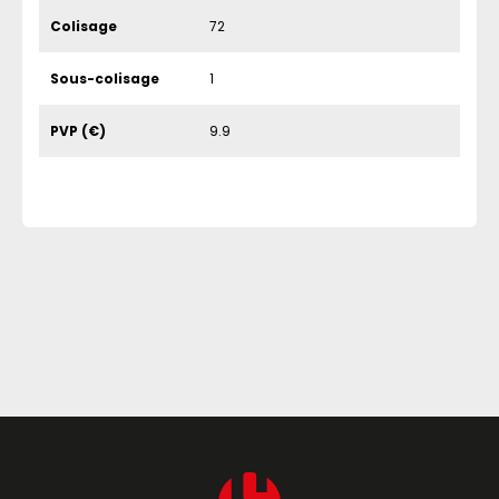
Colisage
72
Sous-colisage
1
PVP (€)
9.9