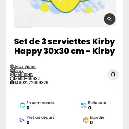
Set de 3 serviettes Kirby
Happy 30x30 cm - Kirby
Jeux Video
Kirby
MARUSHIN
MARU-69932
4992272699326
En commande
Reliquats
0
0
Prêt au départ
Expédié
0
0