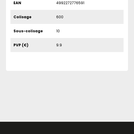
EAN
4992272776591
Colisage
600
Sous-colisage
10
PVP (€)
9.9