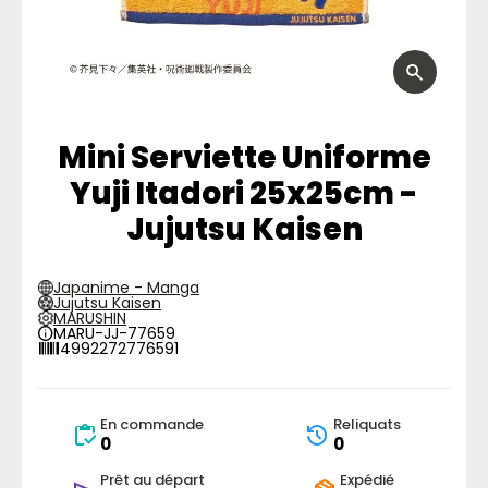
Mini Serviette Uniforme
Yuji Itadori 25x25cm -
Jujutsu Kaisen
Japanime - Manga
Jujutsu Kaisen
MARUSHIN
MARU-JJ-77659
4992272776591
En commande
Reliquats
0
0
Prêt au départ
Expédié