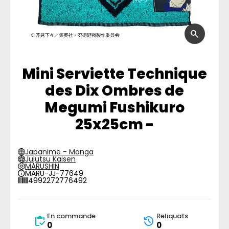
Mini Serviette Technique
des Dix Ombres de
Megumi Fushikuro
25x25cm -
Japanime - Manga
Jujutsu Kaisen
MARUSHIN
MARU-JJ-77649
4992272776492
En commande
Reliquats
0
0