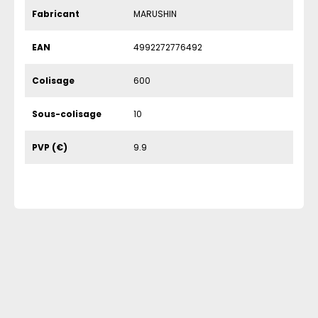
Fabricant
MARUSHIN
EAN
4992272776492
Colisage
600
Sous-colisage
10
PVP (€)
9.9