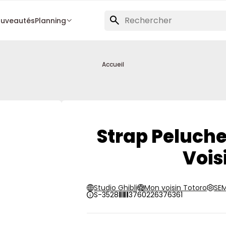
uveautés
Planning
Accueil
Strap Peluche
Vois
Studio Ghibli
Mon voisin Totoro
SE
S-3528
3760226376361