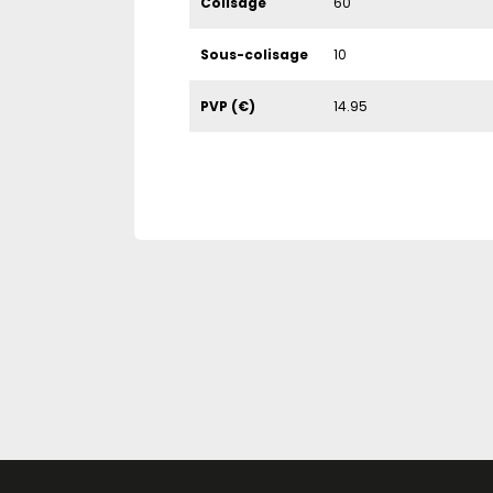
Colisage
60
Sous-colisage
10
PVP (€)
14.95