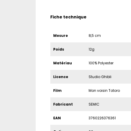
Fiche technique
Mesure
8,5 cm
Poids
12g
Matériau
100% Polyester
Licence
Studio Ghibli
Film
Mon voisin Totoro
Fabricant
SEMIC
EAN
3760226376361