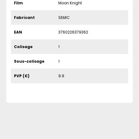
Film
Moon Knight
Fabricant
SEMIC
EAN
3760226379362
Colisage
1
Sous-colisage
1
PVP (€)
9.9