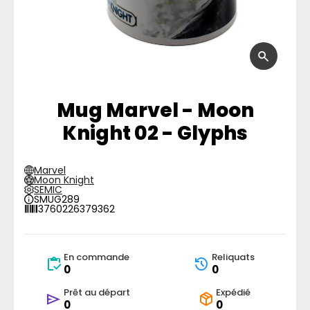
Mug Marvel - Moon
Knight 02 - Glyphs
Marvel
Moon Knight
SEMIC
SMUG289
3760226379362
En commande
Reliquats
0
0
Prêt au départ
Expédié
0
0